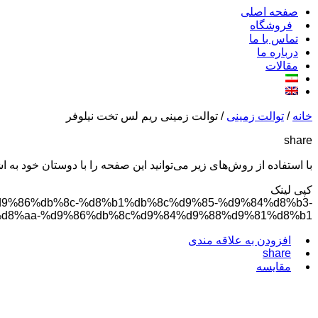
صفحه اصلی
فروشگاه
تماس با ما
درباره ما
مقالات
خانه
/
توالت زمینی
/ توالت زمینی ریم لس تخت نیلوفر
share
با استفاده از روش‌های زیر می‌توانید این صفحه را با دوستان خود به اش
کپی لینک
8c%d9%86%db%8c-%d8%b1%db%8c%d9%85-%d9%84%d8%b3-
d8%aa-%d9%86%db%8c%d9%84%d9%88%d9%81%d8%b1/
افزودن به علاقه مندی
share
مقایسه