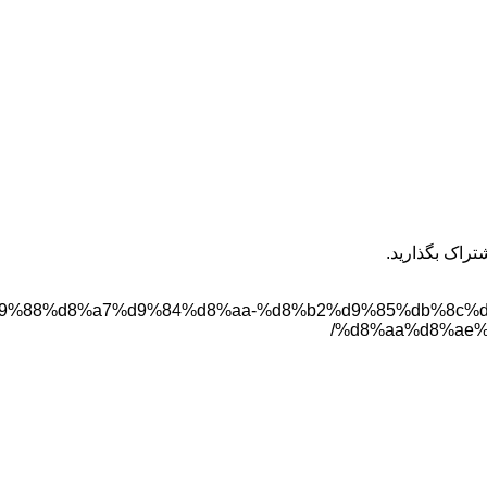
تراک بگذارید.
%d8%aa%d9%88%d8%a7%d9%84%d8%aa-%d8%b2%d9%85%db%
%d8%aa%d8%ae%