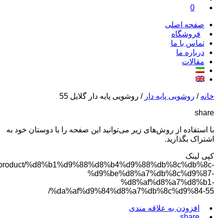
0
صفحه اصلی
فروشگاه
تماس با ما
درباره ما
مقالات
خانه
/
روشویی پایه دار
/ روشویی پایه دار گلایل 55
share
با استفاده از روش‌های زیر می‌توانید این صفحه را با دوستان خود به
اشتراک بگذارید.
کپی لینک
n.com/product/%d8%b1%d9%88%d8%b4%d9%88%db%8c%db%8c-
%d9%be%d8%a7%db%8c%d9%87-
%d8%af%d8%a7%d8%b1-
%da%af%d9%84%d8%a7%db%8c%d9%84-55/
افزودن به علاقه مندی
share